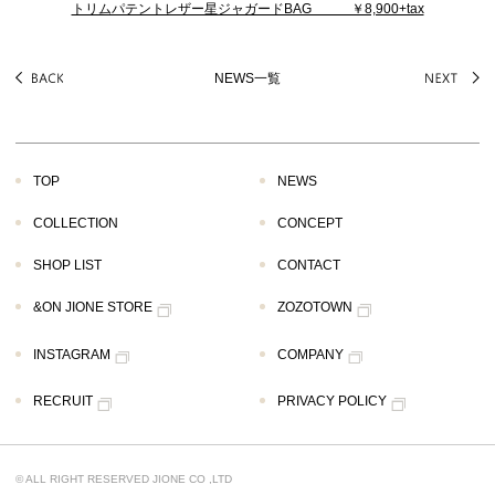
トリムパテントレザー星ジャガードBAG ￥8,900+tax
NEWS一覧
TOP
NEWS
COLLECTION
CONCEPT
SHOP LIST
CONTACT
&ON JIONE STORE
ZOZOTOWN
INSTAGRAM
COMPANY
RECRUIT
PRIVACY POLICY
© ALL RIGHT RESERVED JIONE CO ,LTD