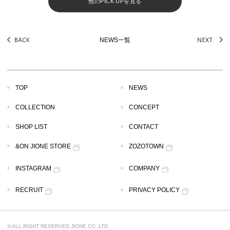
他のPICK UPを見る
NEWS一覧
TOP
NEWS
COLLECTION
CONCEPT
SHOP LIST
CONTACT
&ON JIONE STORE
ZOZOTOWN
INSTAGRAM
COMPANY
RECRUIT
PRIVACY POLICY
© ALL RIGHT RESERVED JIONE CO ,LTD