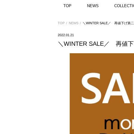
TOP
NEWS
COLLECTI
TOP
NEWS
＼WINTER SALE／ 再値下げ第
2022.01.21
＼WINTER SALE／ 再