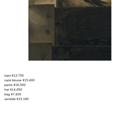
tops ¥13,750
cami biouse ¥15,400
pants ¥16,500
hat ¥14,850
bag ¥7,920
sandals ¥15,180