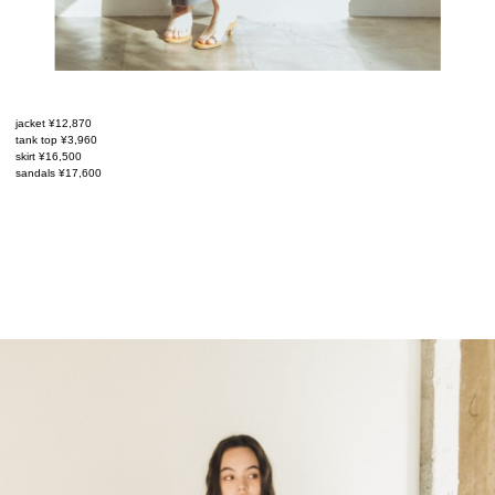
jacket ¥12,870
tank top ¥3,960
skirt ¥16,500
sandals ¥17,600