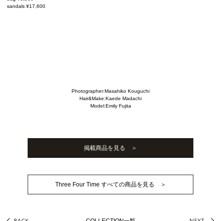
sandals ¥17,600
Photographer:Masahiko Kouguchi
Hair&Make:Kaede Madachi
Model:Emily Fujita
掲載商品を見る ＞
Three Four Time すべての商品を見る ＞