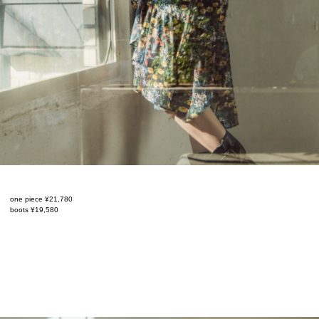
one piece ¥21,780
boots ¥19,580