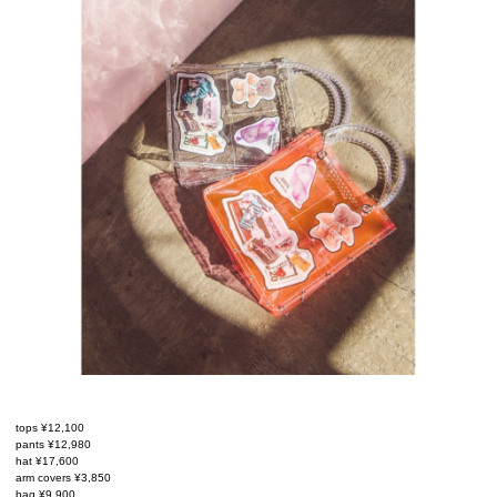
tops ¥12,100
pants ¥12,980
hat ¥17,600
arm covers ¥3,850
bag ¥9,900